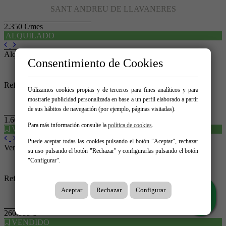
SANT ANDREU DE LLAVANERES
2.350 €/mes
ALQUILADO
Alquilado octubre 2025
Consentimiento de Cookies
Piso en zona de Can Sanç en EXCLUSIVA
Ref. 1456
159
3
2
Utilizamos cookies propias y de terceros para fines analíticos y para
mostrarle publicidad personalizada en base a un perfil elaborado a partir
RESERVADO
de sus hábitos de navegación (por ejemplo, páginas visitadas).
1.600 €/mes
Para más información consulte la
política de cookies
.
VENDIDO
Puede aceptar todas las cookies pulsando el botón "Aceptar", rechazar
Vendido agosto 2025
su uso pulsando el botón "Rechazar" y configurarlas pulsando el botón
"Configurar".
PISO EN VENTA PARA INVERSORES
Ref. 1352
68
2
1
Aceptar
Rechazar
Configurar
SANT ANDREU DE LLAVANERES - CENTRE
260.000 €
VENDIDO