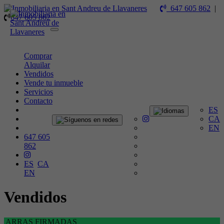
647 605 862
|
647 605 862
Toggle
navigation
Comprar
Alquilar
Vendidos
Vende tu inmueble
Servicios
Contacto
ES
CA
EN
647 605
862
ES
CA
EN
Vendidos
ARRAS FIRMADAS