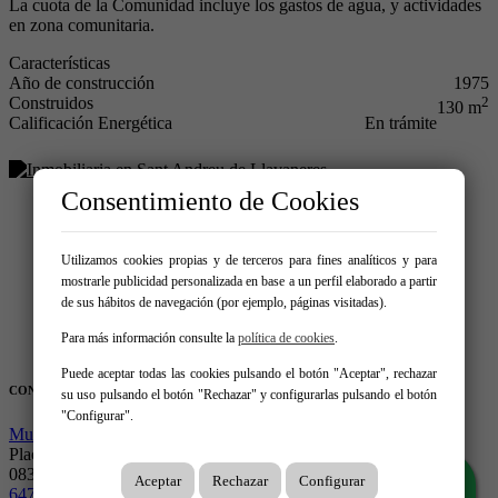
La cuota de la Comunidad incluye los gastos de agua, y actividades
en zona comunitaria.
Características
Año de construcción
1975
Construidos
2
130 m
Calificación Energética
En trámite
Consentimiento de Cookies
Comprar
Utilizamos cookies propias y de terceros para fines analíticos y para
Alquilar
mostrarle publicidad personalizada en base a un perfil elaborado a partir
Vendidos
de sus hábitos de navegación (por ejemplo, páginas visitadas).
Vende tu inmueble
Servicios
Para más información consulte la
política de cookies
.
Contacto
Puede aceptar todas las cookies pulsando el botón "Aceptar", rechazar
CONTÁCTANOS
su uso pulsando el botón "Rechazar" y configurarlas pulsando el botón
"Configurar".
Munne Blanco
Plaça de La Vila 11, Local 1A
08392 – Sant Andreu de Llavaneres
Aceptar
Rechazar
Configurar
647 605 862