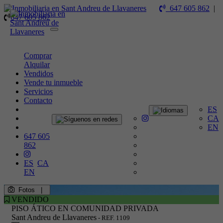
647 605 862
|
647 605 862
Toggle
navigation
Comprar
Alquilar
Vendidos
Vende tu inmueble
Servicios
Contacto
ES
CA
EN
647 605
862
ES
CA
EN
Fotos
|
VENDIDO
PISO ÁTICO EN COMUNIDAD PRIVADA
Sant Andreu de Llavaneres
- REF. 1109