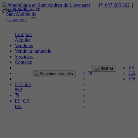
647 605 862
|
647 605 862
Toggle
navigation
Comprar
Alquilar
Vendidos
Vende tu inmueble
Servicios
Contacto
ES
CA
EN
647 605
862
ES
CA
EN