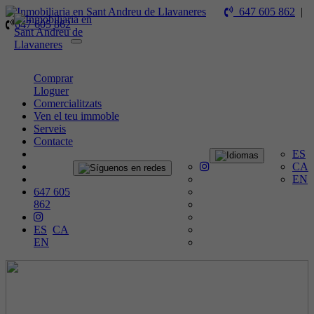
647 605 862
|
647 605 862
Toggle
navigation
Comprar
Lloguer
Comercialitzats
Ven el teu immoble
Serveis
Contacte
ES
CA
EN
647 605
862
ES
CA
EN