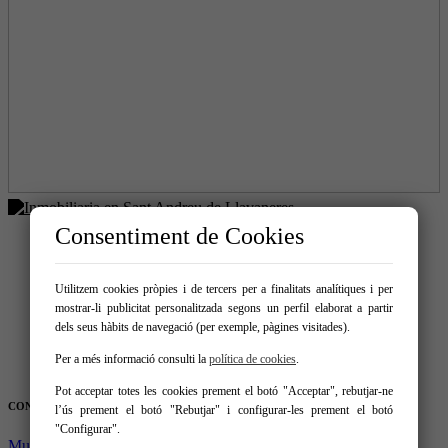
Consentiment de Cookies
Comprar
Utilitzem cookies pròpies i de tercers per a finalitats analítiques i per
Lloguer
mostrar-li publicitat personalitzada segons un perfil elaborat a partir
Comercialitzats
dels seus hàbits de navegació (per exemple, pàgines visitades).
Ven el teu immoble
Serveis
Per a més informació consulti la
política de cookies
.
Contacte
Pot acceptar totes les cookies prement el botó "Acceptar", rebutjar-ne
CONTACTA'NS
l’ús prement el botó "Rebutjar" i configurar-les prement el botó
"Configurar".
Munne Blanco