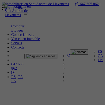
647 605 862
|
647 605 862
Toggle
navigation
Comprar
Lloguer
Comercialitzats
Ven el teu immoble
Serveis
Contacte
ES
CA
EN
647 605
862
ES
CA
EN