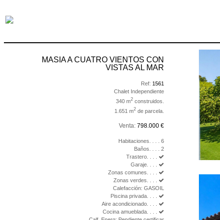
MASIA A CUATRO VIENTOS CON
VISTAS AL MAR
Ref:
1561
Chalet Independiente
2
340 m
construidos.
2
1.651 m
de parcela.
Venta:
798.000 €
Habitaciones. . . . 6
Baños. . . . 2
Trastero. . . .
Garaje. . . .
Zonas comunes. . . .
Zonas verdes. . . .
Calefacción: GASOIL
Piscina privada. . . .
Aire acondicionado. . . .
Cocina amueblada. . . .
Calf. Energ: Pendiente certificar